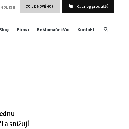
CO JE NOVÉHO?
Katalog produktů
ENGLISH
Blog
Firma
Reklamační řád
Kontakt
jednu
 a snižují