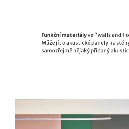
Funkční materiály
ve “walls and fl
Může jít o akustické panely na stěn
samozřejmě nějaký přidaný akustick