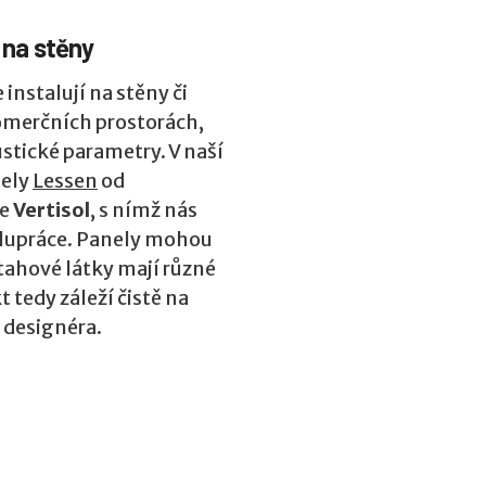
 na stěny
 instalují na stěny či
omerčních prostorách,
ustické parametry. V naší
nely
Lessen
od
ce
Vertisol
, s nímž nás
olupráce. Panely mohou
tahové látky mají různé
 tedy záleží čistě na
 designéra.