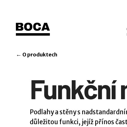
←
O produktech
Funkční 
Podlahy a stěny s nadstandardní
důležitou funkci, jejíž přínos ča