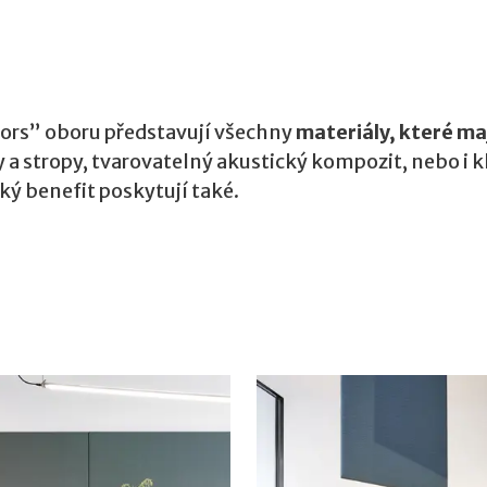
oors” oboru představují všechny
materiály, které maj
y a stropy, tvarovatelný akustický kompozit, nebo i 
ý benefit poskytují také.