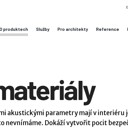
Služby
Pro architekty
Reference
O produktech
materiály
mi akustickými parametry mají v interiéru 
sto nevnímáme. Dokáží vytvořit pocit bezpečí