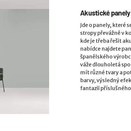
Akustické panely
Jde o panely, které se
stropy převážně v k
kde je třeba řešit ak
nabídce najdete pa
španělského výrob
váže dlouholetá sp
mít různé tvary a po
barvy, výsledný efekt
fantazii příslušného