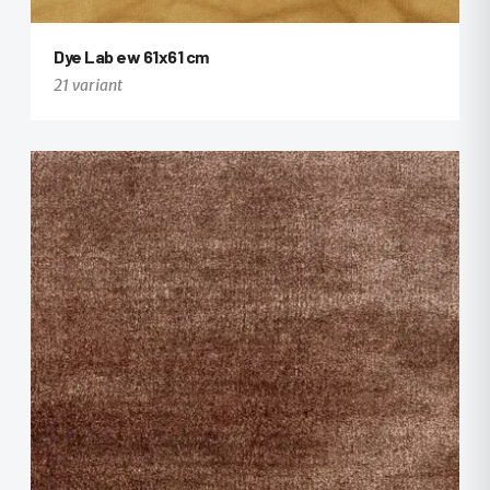
Dye Lab ew 61x61 cm
21 variant
+9