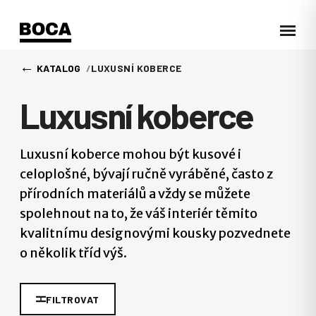
←
KATALOG
LUXUSNÍ KOBERCE
Luxusní koberce
Luxusní koberce mohou být kusové i
celoplošné, bývají ručně vyráběné, často z
přírodních materiálů a vždy se můžete
spolehnout na to, že váš interiér těmito
kvalitnímu designovými kousky pozvednete
o několik tříd výš.
FILTROVAT