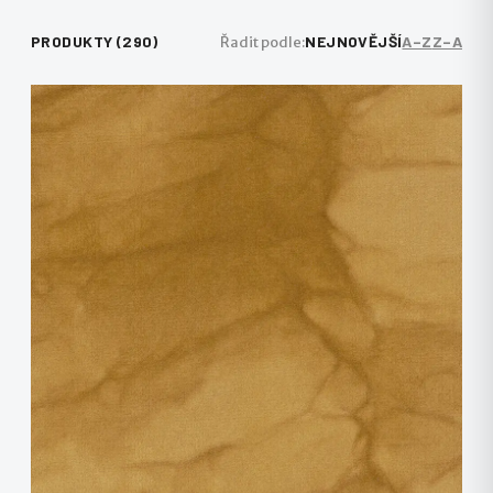
PRODUKTY (290)
NEJNOVĚJŠÍ
A–Z
Z–A
Řadit podle: