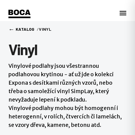
←
KATALOG
VINYL
Vinyl
Vinylové podlahy jsou všestrannou
podlahovou krytinou - ať už jde o kolekci
Expona s desítkami různých vzorů, nebo
třeba o samoležící vinyl SimpLay, který
nevyžaduje lepení k podkladu.
Vinylové podlahy mohou být homogenní i
heterogenní, v rolích, čtvercích či lamelách,
se vzory dřeva, kamene, betonu atd.