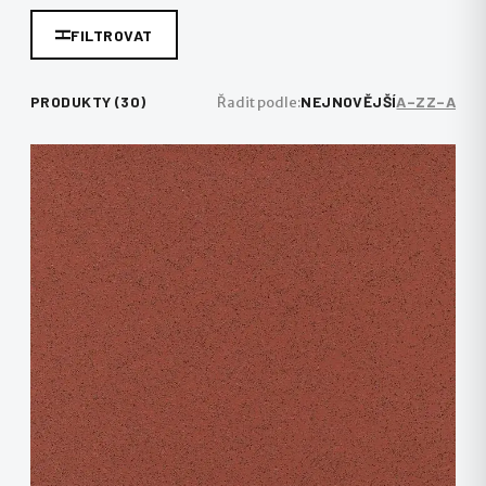
FILTROVAT
PRODUKTY (30)
NEJNOVĚJŠÍ
A–Z
Z–A
Řadit podle: