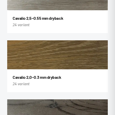
+19
Cavalio 2,5-0.55 mm dryback
24 variant
+12
Cavalio 2,0-0.3 mm dryback
24 variant