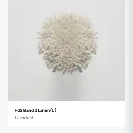
+113
FdS Band 0 Linen (L)
12 variant