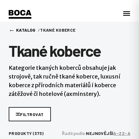
←
KATALOG
TKANÉ KOBERCE
Tkané koberce
Kategorie tkaných koberců obsahuje jak
strojově, tak ručně tkané koberce, luxusní
koberce z přírodních materiálů i koberce
zátěžové či hotelové (axminstery).
FILTROVAT
PRODUKTY (373)
NEJNOVĚJŠÍ
A–Z
Z–A
Řadit podle: