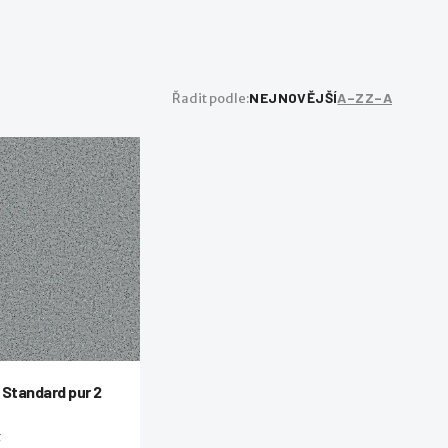
NEJNOVĚJŠÍ
A–Z
Z–A
Řadit podle:
 Standard pur 2
t