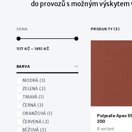
do provozů s možným výskytem v
CENA
PRODUKTY (3)
1117
KČ
–
1651
KČ
BARVA
MODRÁ (3)
ZELENÁ (2)
TMAVÁ (1)
ČERNÁ (3)
ORANŽOVÁ (1)
Polysafe Apex 5
200
ČERVENÁ (2)
8 variant
BÉŽOVÁ (3)