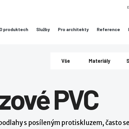
O produktech
Služby
Pro architekty
Reference
Vše
Materiály
S
uzové PVC
podlahy s posíleným protiskluzem, často se 