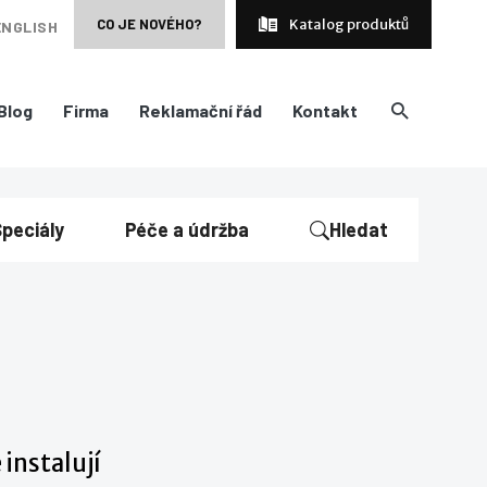
CO JE NOVÉHO?
Katalog produktů
ENGLISH
Blog
Firma
Reklamační řád
Kontakt
peciály
Péče a údržba
Hledat
instalují