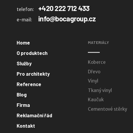
+420 222 712 433
telefon:
info@bocagroup.cz
e-mail:
Home
MATERIÁLY
O produktech
Koberce
Služby
Dřevo
Pro architekty
Vinyl
Reference
Tkaný vinyl
Blog
Kaučuk
Firma
Cementové stěrky
Reklamační řád
Kontakt