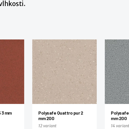
lhkosti.
5 3 mm
Polysafe Quattro pur 2
Polysafe
mm 200
mm 200
12 variant
14 varian